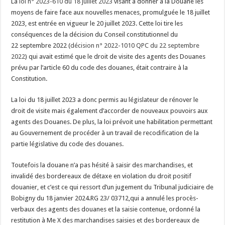
La
loi n° 2023-610 du 18 juillet 2023
visant à donner à la Douane les
moyens de faire face aux nouvelles menaces, promulguée le 18 juillet
2023, est entrée en vigueur le 20 juillet 2023. Cette loi tire les
conséquences de la décision du Conseil constitutionnel du
22 septembre 2022
(
décision n° 2022-1010 QPC du 22 septembre
2022
) qui avait estimé que le droit de visite des agents des Douanes
prévu par l’article 60 du code des douanes, était contraire à la
Constitution.
La loi du 18 juillet 2023 a donc permis au législateur de rénover le
droit de visite mais également d’accorder de nouveaux pouvoirs aux
agents des Douanes. De plus, la loi prévoit une habilitation permettant
au Gouvernement de procéder à un travail de recodification de la
partie législative du code des douanes.
Toutefois la douane n’a pas hésité à saisir des marchandises, et
invalidé
des bordereaux de détaxe en violation du droit positif
douanier, et c’est ce qui ressort d’un jugement du Tribunal judiciaire de
Bobigny du 18 janvier 2024.RG 23/ 03712,qui a annulé les procès-
verbaux des agents des douanes et la saisie contenue, ordonné la
restitution à Me X des marchandises saisies et des bordereaux de